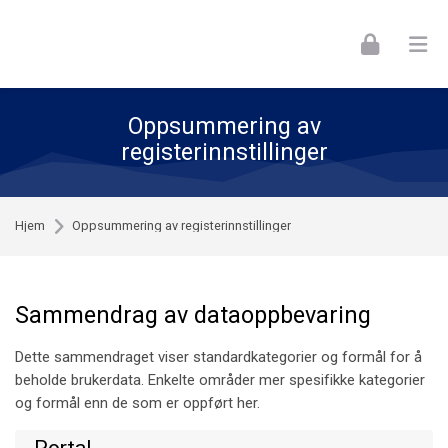
Skip to navigation
Skip to login form
Skip to footer
Gå til hovedinnhold
Oppsummering av
registerinnstillinger
Hjem
Oppsummering av registerinnstillinger
Sammendrag av dataoppbevaring
Dette sammendraget viser standardkategorier og formål for å
beholde brukerdata. Enkelte områder mer spesifikke kategorier
og formål enn de som er oppført her.