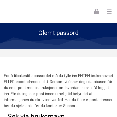
Skip to navigation
Skip to login form
Skip to footer
Gå til hovedinnhold
Glemt passord
For å tilbakestille passordet må du fylle inn ENTEN brukernavnet
ELLER epostadressen ditt. Dersom vi finner deg i databasen får
du en e-post med instruksjoner om hvordan du skal få logget
inn. Får du ingen e-post innen rimelig tid betyr det at e-
informasjonen du skrev inn var feil. Har du flere e-postadresser
bør du sjekke alle før du kontakter Support.
Søk via brukernavn