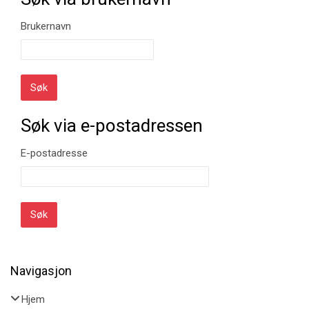
Søk via brukernavn
Brukernavn
Søk via e-postadressen
Søk via e-postadressen
E-postadresse
Navigasjon
Hopp over Navigasjon
Hjem