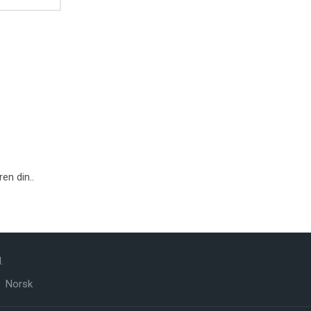
en din..
.
Norsk