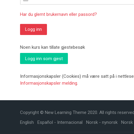
Har du glemt brukernavn eller passord?
Logg inn
Noen kurs kan tillate gjestebesøk
Logg inn som gjest
Informasjonskapsler (Cookies) må være satt på i nettleser
Informasjonskapsler melding
.
Copyright © New Learning Theme 2020. All rights reserved
English
Español - Internacional
Norsk - nynorsk
Norsk