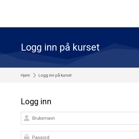
Skip to navigation
Skip to search form
Skip to login form
Skip to footer
Gå til hovedinnhold
Logg inn på kurset
Hjem
Logg inn på kurset
Logg inn
Brukernavn
Passord