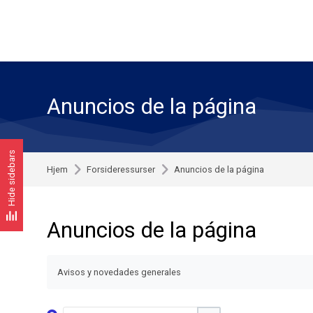
Skip to navigation
Skip to search form
Skip to login form
Skip to footer
Gå til hovedinnhold
Anuncios de la página
Hide sidebars
Hjem
Forsideressurser
Anuncios de la página
Anuncios de la página
Avisos y novedades generales