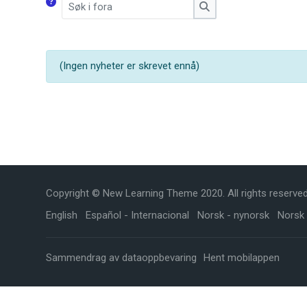
Søk i fora
Søk i fora
(Ingen nyheter er skrevet ennå)
Copyright © New Learning Theme 2020. All rights reserved
English
Español - Internacional
Norsk - nynorsk
Norsk
Sammendrag av dataoppbevaring
Hent mobilappen
Scroll to top